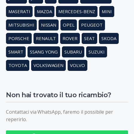
MASERATI
MAZDA
MERCEDES-BENZ
MINI
MITSUBISHI
NISSAN
OPEL
PEUGEOT
PORSCHE
RENAULT
ROVER
SEAT
SKODA
SMART
SSANG YONG
SUBARU
SUZUKI
TOYOTA
VOLKSWAGEN
VOLVO
Non hai trovato il tuo ricambio?
Contattaci via WhatsApp, faremo il possibile per
reperirlo.