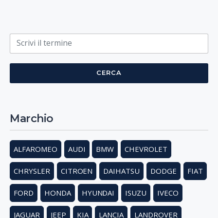
Cosa cerchi?
CERCA
Marchio
ALFAROMEO
AUDI
BMW
CHEVROLET
CHRYSLER
CITROEN
DAIHATSU
DODGE
FIAT
FORD
HONDA
HYUNDAI
ISUZU
IVECO
JAGUAR
JEEP
KIA
LANCIA
LANDROVER