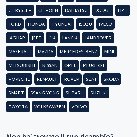
CHRYSLER
CITROEN
DAIHATSU
DODGE
FIAT
FORD
HONDA
HYUNDAI
ISUZU
IVECO
JAGUAR
JEEP
KIA
LANCIA
LANDROVER
MASERATI
MAZDA
MERCEDES-BENZ
MINI
MITSUBISHI
NISSAN
OPEL
PEUGEOT
PORSCHE
RENAULT
ROVER
SEAT
SKODA
SMART
SSANG YONG
SUBARU
SUZUKI
TOYOTA
VOLKSWAGEN
VOLVO
Non hai trovato il tuo ricambio?