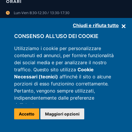
ORARI
Lun-Ven 8:30-12:30 / 13:30-17:30
Sab 8:30-12:30
Chiudi e rifiuta tutto
CONSENSO ALL’USO DEI COOKIE
CONTATTI
Utilizziamo i cookie per personalizzare
0861.850362
contenuti ed annunci, per fornire funzionalità
dei social media e per analizzare il nostro
Pagina contatti
traffico. Questo sito utilizza
Cookie
Necessari (tecnici)
affinché il sito o alcune
WhatsApp
porzioni di esso funzionino correttamente.
Pertanto, vengono sempre utilizzati,
indipendentemente dalle preferenze
dall’utente.
Per l’utilizzo di
Cookie Analitici, Cookie di
Accetto
Maggiori opzioni
Targeting e Marketing e Cookie di
Scro
Preferenza
, anche installati da soggetti terzi
Privacy policy
•
Cookie policy
•
Dichiarazione di accessibilità