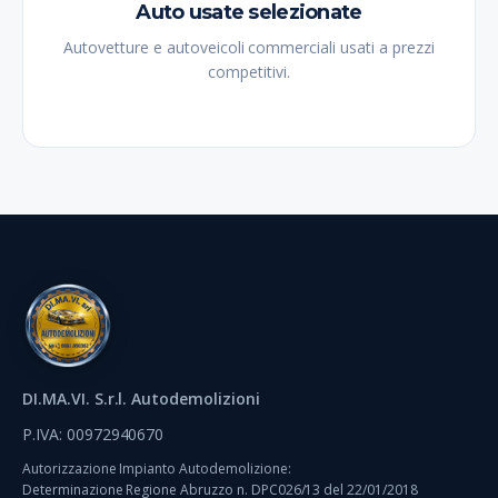
Auto usate selezionate
Autovetture e autoveicoli commerciali usati a prezzi
competitivi.
DI.MA.VI. S.r.l. Autodemolizioni
P.IVA: 00972940670
Autorizzazione Impianto Autodemolizione:
Determinazione Regione Abruzzo n. DPC026/13 del 22/01/2018