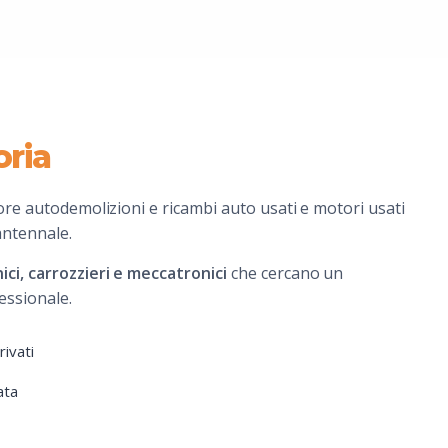
oria
ore autodemolizioni e ricambi auto usati e motori usati
antennale.
ci, carrozzieri e meccatronici
che cercano un
essionale.
rivati
ata