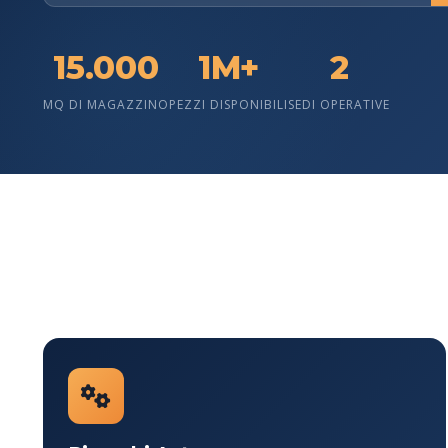
15.000
1M+
2
MQ DI MAGAZZINO
PEZZI DISPONIBILI
SEDI OPERATIVE