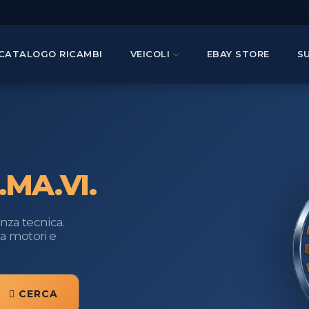
CATALOGO RICAMBI
VEICOLI
EBAY STORE
S
.MA.VI.
nza tecnica.
ta motori e