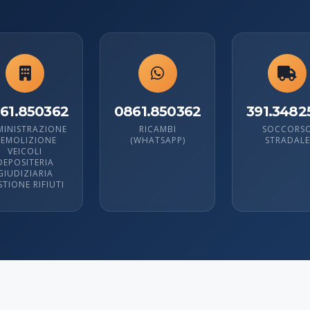
61.850362
0861.850362
391.3482
INISTRAZIONE
RICAMBI
SOCCORS
EMOLIZIONE
(WHATSAPP)
STRADALE
VEICOLI
DEPOSITERIA
GIUDIZIARIA
STIONE RIFIUTI