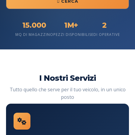
15.000
1M+
2
MQ DI MAGAZZINO
PEZZI DISPONIBILI
SEDI OPERATIVE
I Nostri Servizi
Tutto quello che serve per il tuo veicolo, in un unico
posto