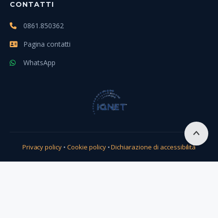
CONTATTI
0861.850362
Pagina contatti
WhatsApp
Scro
Privacy policy
•
Cookie policy
•
Dichiarazione di accessibilità