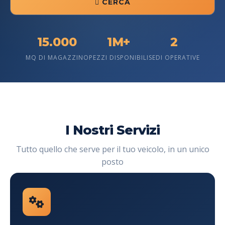
15.000
1M+
2
MQ DI MAGAZZINO
PEZZI DISPONIBILI
SEDI OPERATIVE
I Nostri Servizi
Tutto quello che serve per il tuo veicolo, in un unico
posto