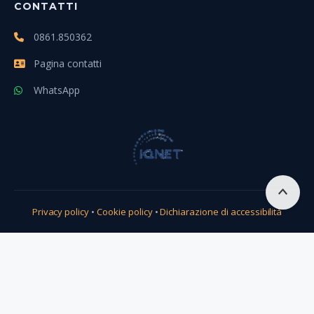
CONTATTI
0861.850362
Pagina contatti
WhatsApp
Scro
Privacy policy
•
Cookie policy
•
Dichiarazione di accessibilità