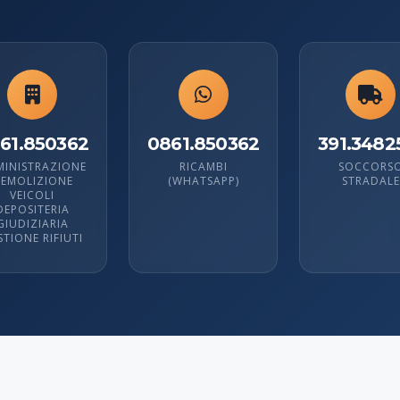
61.850362
0861.850362
391.3482
INISTRAZIONE
RICAMBI
SOCCORS
EMOLIZIONE
(WHATSAPP)
STRADALE
VEICOLI
DEPOSITERIA
GIUDIZIARIA
STIONE RIFIUTI