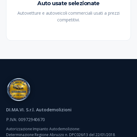
Auto usate selezionate
Autovetture e autoveicoli commerciali usati a prezzi
competitivi.
DI.MA.VI. S.r.l. Autodemolizioni
P.IVA: 00972940670
Autorizzazione Impianto Autodemolizione:
Determinazione Regione Abruzzo n. DPC026/13 del 22/01/2018