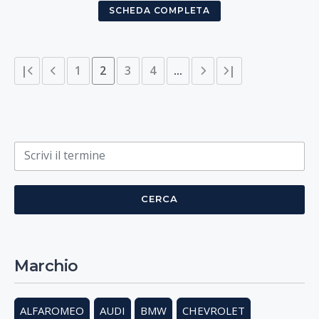
SCHEDA COMPLETA
|
1
2
3
4
...
|
Cosa cerchi?
CERCA
Marchio
ALFAROMEO
AUDI
BMW
CHEVROLET