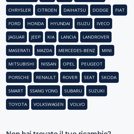
CHRYSLER
CITROEN
DAIHATSU
DODGE
FIAT
FORD
HONDA
HYUNDAI
ISUZU
IVECO
JAGUAR
JEEP
KIA
LANCIA
LANDROVER
MASERATI
MAZDA
MERCEDES-BENZ
MINI
MITSUBISHI
NISSAN
OPEL
PEUGEOT
PORSCHE
RENAULT
ROVER
SEAT
SKODA
SMART
SSANG YONG
SUBARU
SUZUKI
TOYOTA
VOLKSWAGEN
VOLVO
Non hai trovato il tuo ricambio?