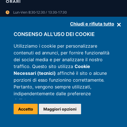
ORARI
Lun-Ven 8:30-12:30 / 13:30-17:30
Sab 8:30-12:30
Chiudi e rifiuta tutto
CONSENSO ALL’USO DEI COOKIE
CONTATTI
Utilizziamo i cookie per personalizzare
0861.850362
contenuti ed annunci, per fornire funzionalità
dei social media e per analizzare il nostro
Pagina contatti
traffico. Questo sito utilizza
Cookie
Necessari (tecnici)
affinché il sito o alcune
WhatsApp
porzioni di esso funzionino correttamente.
Pertanto, vengono sempre utilizzati,
indipendentemente dalle preferenze
dall’utente.
Per l’utilizzo di
Cookie Analitici, Cookie di
Accetto
Maggiori opzioni
Targeting e Marketing e Cookie di
Scro
Preferenza
, anche installati da soggetti terzi
Privacy policy
•
Cookie policy
•
Dichiarazione di accessibilità